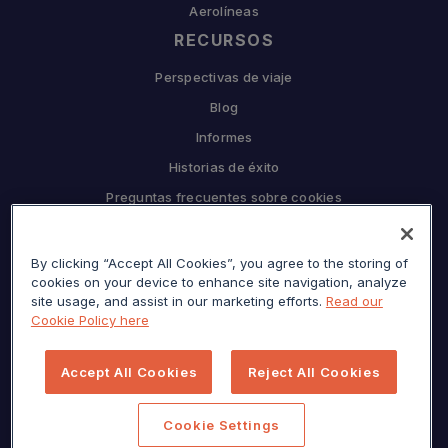
Aerolíneas
RECURSOS
Perspectivas de viaje
Blog
Informes
Historias de éxito
Preguntas frecuentes sobre cookies
EMPRESA
Por qué Sojern
By clicking “Accept All Cookies”, you agree to the storing of
cookies on your device to enhance site navigation, analyze
Asóciese con nosotros
site usage, and assist in our marketing efforts.
Read our
Cookie Policy here
Carreras
Prensa
Accept All Cookies
Reject All Cookies
Centro de privacidad
Mapa del sitio
Cookie Settings