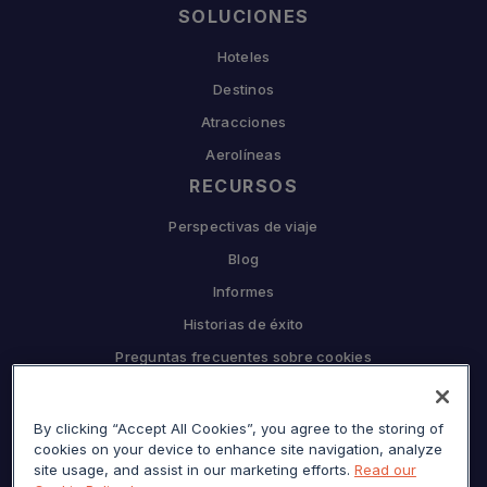
SOLUCIONES
Hoteles
Destinos
Atracciones
Aerolíneas
RECURSOS
Perspectivas de viaje
Blog
Informes
Historias de éxito
Preguntas frecuentes sobre cookies
EMPRESA
By clicking “Accept All Cookies”, you agree to the storing of
Por qué Sojern
cookies on your device to enhance site navigation, analyze
Asóciese con nosotros
site usage, and assist in our marketing efforts.
Read our