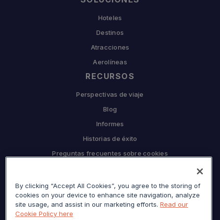
Hoteles
Destinos
Atracciones
Aerolíneas
RECURSOS
Perspectivas de viaje
Blog
Informes
Historias de éxito
Preguntas frecuentes sobre cookies
EMPRESA
By clicking “Accept All Cookies”, you agree to the storing of
Por qué Sojern
cookies on your device to enhance site navigation, analyze
Asóciese con nosotros
site usage, and assist in our marketing efforts.
Read our
Cookie Policy here
Carreras