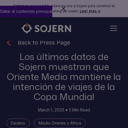
Estamos creciendo:
Adara se une a Sojern para construir el
Saltar al contenido principal
futuro del marketing de viajes.
Leer más →
Back to Press Page
Los últimos datos de
Sojern muestran que
Oriente Medio mantiene la
intención de viajes de la
Copa Mundial
March 1, 2023
5 Min Read
Destino
Medio Oriente y África