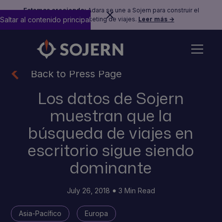
Estamos creciendo:
Adara se une a Sojern para construir el
Saltar al contenido principal
futuro del marketing de viajes.
Leer más →
Back to Press Page
Los datos de Sojern
muestran que la
búsqueda de viajes en
escritorio sigue siendo
dominante
July 26, 2018
3 Min Read
Asia-Pacífico
Europa