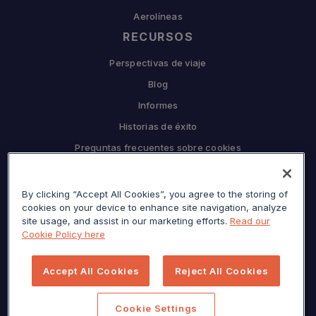
Aerolíneas
RECURSOS
Perspectivas de viaje
Blog
Informes
Historias de éxito
Preguntas frecuentes sobre cookies
EMPRESA
By clicking “Accept All Cookies”, you agree to the storing of
Por qué Sojern
cookies on your device to enhance site navigation, analyze
Asóciese con nosotros
site usage, and assist in our marketing efforts.
Read our
Cookie Policy here
Carreras
Prensa
Accept All Cookies
Reject All Cookies
Centro de privacidad
Mapa del sitio
Cookie Settings