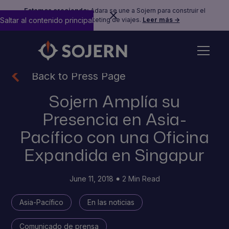
Estamos creciendo:
Adara se une a Sojern para construir el
Saltar al contenido principal
futuro del marketing de viajes.
Leer más →
Back to Press Page
Sojern Amplía su
Presencia en Asia-
Pacífico con una Oficina
Expandida en Singapur
June 11, 2018
2 Min Read
Asia-Pacífico
En las noticias
Comunicado de prensa