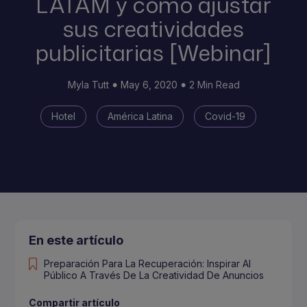
LATAM y cómo ajustar
sus creatividades
publicitarias [Webinar]
Myla Tutt
May 6, 2020
2 Min Read
Hotel
América Latina
Covid-19
En este artículo
Preparación Para La Recuperación: Inspirar Al
Público A Través De La Creatividad De Anuncios
Compartir artículo