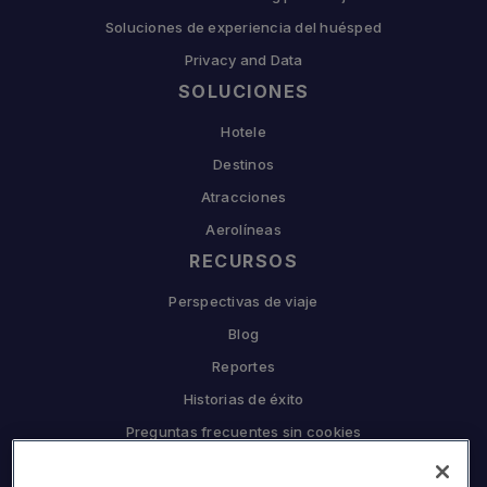
Soluciones de experiencia del huésped
Privacy and Data
SOLUCIONES
Hotele
Destinos
Atracciones
Aerolíneas
RECURSOS
Perspectivas de viaje
Blog
Reportes
Historias de éxito
Preguntas frecuentes sin cookies
EMPRESA