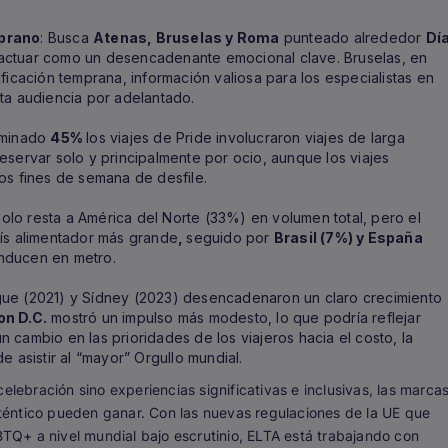
mprano
: Busca
Atenas, Bruselas y Roma
punteado alrededor
Dí
 actuar como un desencadenante emocional clave. Bruselas, en
ficación temprana, información valiosa para los especialistas en
ta audiencia por adelantado.
rminado
45%
los viajes de Pride involucraron viajes de larga
reservar solo y principalmente por ocio, aunque los viajes
os fines de semana de desfile.
olo resta a América del Norte (33%) en volumen total, pero el
aís alimentador más grande
,
seguido por
Brasil (7%) y España
nducen en metro.
gue (2021) y Sídney (2023) desencadenaron un claro crecimiento
on D.C.
mostró un impulso más modesto, lo que podría reflejar
 cambio en las prioridades de los viajeros hacia el costo, la
e asistir al “mayor” Orgullo mundial.
elebración sino experiencias significativas e inclusivas, las marca
éntico pueden ganar. Con las nuevas regulaciones de la UE que
GBTQ+ a nivel mundial bajo escrutinio, ELTA está trabajando con