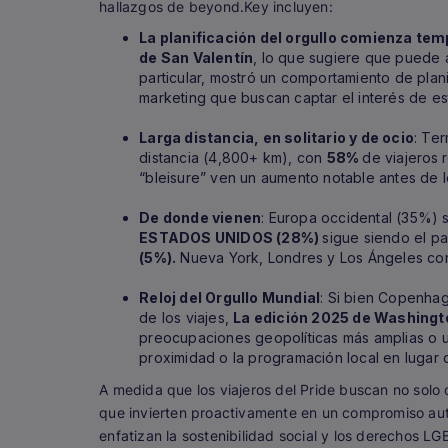
hallazgos de beyond.Key incluyen:
La planificación del orgullo comienza te
de San Valentín
, lo que sugiere que puede
particular, mostró un comportamiento de plani
marketing que buscan captar el interés de es
Larga distancia, en solitario y de ocio
: Te
distancia (4,800+ km), con
58%
de viajeros
“bleisure” ven un aumento notable antes de l
De donde vienen
: Europa occidental (35%) s
ESTADOS UNIDOS (28%)
sigue siendo el p
(5%).
Nueva York, Londres y Los Ángeles co
Reloj del Orgullo Mundial
: Si bien Copenha
de los viajes,
La edición 2025 de Washingt
preocupaciones geopolíticas más amplias o un
proximidad o la programación local en lugar d
A medida que los viajeros del Pride buscan no solo c
que invierten proactivamente en un compromiso aut
enfatizan la sostenibilidad social y los derechos L