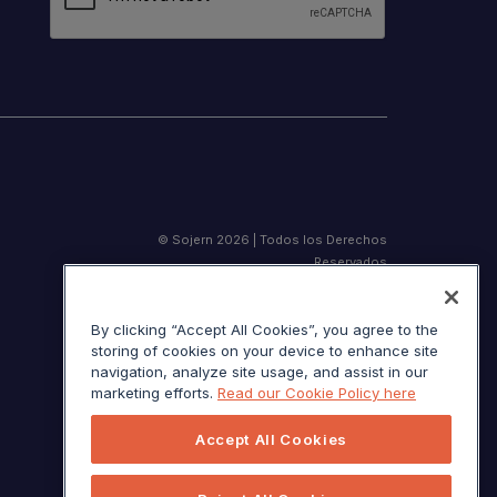
© Sojern 2026 | Todos los Derechos
Reservados
By clicking “Accept All Cookies”, you agree to the
storing of cookies on your device to enhance site
Términos de servicio
navigation, analyze site usage, and assist in our
marketing efforts.
Read our Cookie Policy here
Aviso de California en el momento de la
recolección
Accept All Cookies
Sus opciones de privacidad