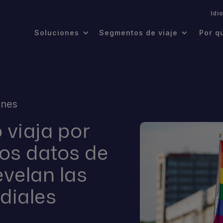
.
Idi
Soluciones
Segmentos de viaje
Por q
ones
viaja por
vos datos de
evelan las
diales