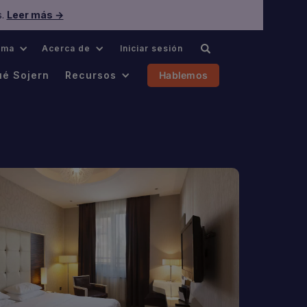
s.
Leer más →
oma
Acerca de
Iniciar sesión
ué Sojern
Recursos
Hablemos