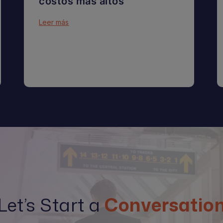
costos más altos
Leer más
Let’s Start a
Conversatio