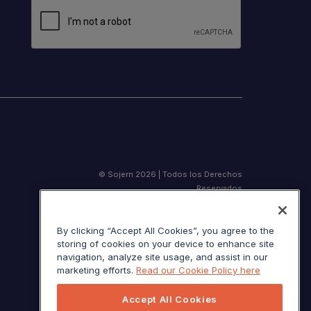
© Sojern 2026 | Todos los Derechos
Reservados
By clicking “Accept All Cookies”, you agree to the
storing of cookies on your device to enhance site
Términos de servicio
navigation, analyze site usage, and assist in our
marketing efforts.
Read our Cookie Policy here
Aviso de California en el momento de la
recolección
Accept All Cookies
Sus opciones de privacidad