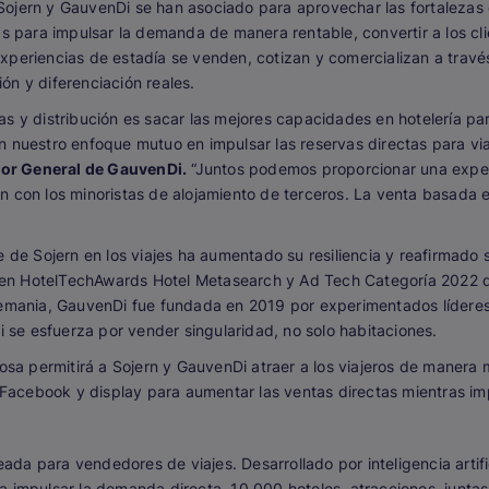
ojern y GauvenDi se han asociado para aprovechar las fortalezas 
s para impulsar la demanda de manera rentable, convertir a los cli
periencias de estadía se venden, cotizan y comercializan a través
ón y diferenciación reales.
s y distribución es sacar las mejores capacidades en hotelería par
n nuestro enfoque mutuo en impulsar las reservas directas para v
tor General de GauvenDi.
“Juntos podemos proporcionar una exper
n con los minoristas de alojamiento de terceros. La venta basada e
 de Sojern en los viajes ha aumentado su resiliencia y reafirmado 
sta en HotelTechAwards Hotel Metasearch y Ad Tech Categoría 2022 
lemania, GauvenDi fue fundada en 2019 por experimentados líderes
se esfuerza por vender singularidad, no solo habitaciones.
iosa permitirá a Sojern y GauvenDi atraer a los viajeros de manera
acebook y display para aumentar las ventas directas mientras imp
eada para vendedores de viajes. Desarrollado por inteligencia artific
a impulsar la demanda directa. 10,000 hoteles, atracciones, junta