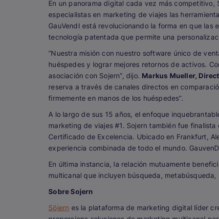
En un panorama digital cada vez más competitivo, S
especialistas en marketing de viajes las herramienta
GauVendI está revolucionando la forma en que las ex
tecnología patentada que permite una personalizaci
“Nuestra misión con nuestro software único de venta
huéspedes y lograr mejores retornos de activos. Co
asociación con Sojern”, dijo.
Markus Mueller, Direc
reserva a través de canales directos en comparació
firmemente en manos de los huéspedes”.
A lo largo de sus 15 años, el enfoque inquebrantable
marketing de viajes #1. Sojern también fue finali
Certificado de Excelencia. Ubicado en Frankfurt, A
experiencia combinada de todo el mundo. GauvenDi 
En última instancia, la relación mutuamente benefic
multicanal que incluyen búsqueda, metabúsqueda, F
Sobre Sojern
Söjern
es la plataforma de marketing digital líder cr
proporciona soluciones de marketing multicanal par