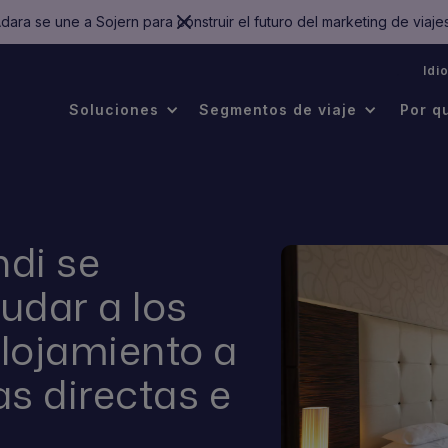
dara se une a Sojern para construir el futuro del marketing de viaje
.
Idi
Soluciones
Segmentos de viaje
Por q
di se
udar a los
lojamiento a
s directas e