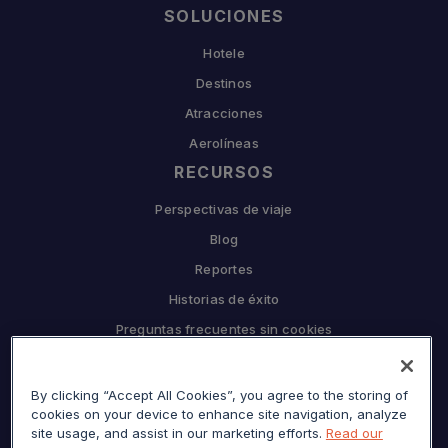
SOLUCIONES
Hotele
Destinos
Atracciones
Aerolíneas
RECURSOS
Perspectivas de viaje
Blog
Reportes
Historias de éxito
Preguntas frecuentes sin cookies
EMPRESA
By clicking “Accept All Cookies”, you agree to the storing of
Por qué Sojern
cookies on your device to enhance site navigation, analyze
Asóciate con nosotros
site usage, and assist in our marketing efforts.
Read our