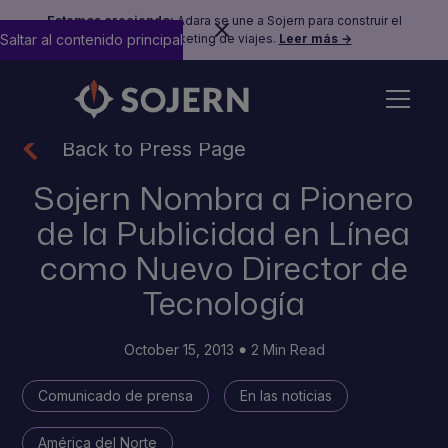
Estamos creciendo:
Adara se une a Sojern para construir el
Saltar al contenido principal
futuro del marketing de viajes.
Leer más →
Back to Press Page
Sojern Nombra a Pionero
de la Publicidad en Línea
como Nuevo Director de
Tecnología
October 15, 2013
2 Min Read
Comunicado de prensa
En las noticias
América del Norte