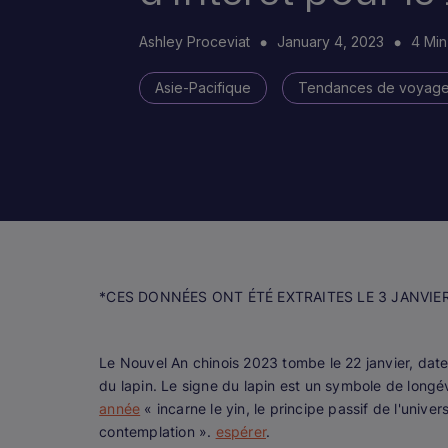
Ashley Proceviat
January 4, 2023
4 Mi
Asie-Pacifique
Tendances de voyag
*CES DONNÉES ONT ÉTÉ EXTRAITES LE 3 JANVIE
Le Nouvel An chinois 2023 tombe le 22 janvier, date
du lapin. Le signe du lapin est un symbole de longév
année
« incarne le yin, le principe passif de l'univers
contemplation ».
espérer
.