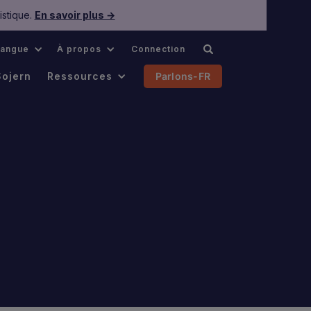
istique.
En savoir plus →
Langue
À propos
Connection
Sojern
Ressources
Parlons-FR