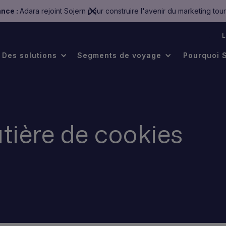
nce :
Adara rejoint Sojern pour construire l'avenir du marketing tour
.
Des solutions
Segments de voyage
Pourquoi 
tière de cookies