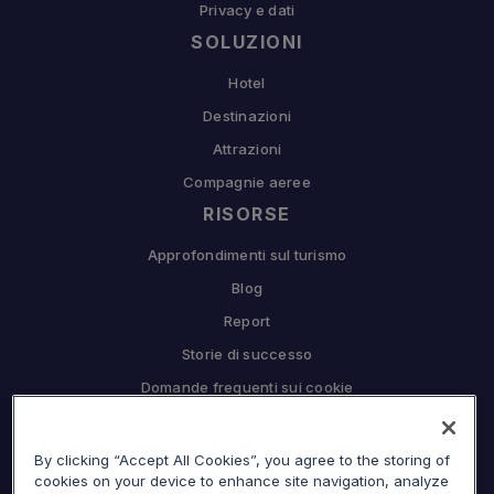
Privacy e dati
SOLUZIONI
Hotel
Destinazioni
Attrazioni
Compagnie aeree
RISORSE
Approfondimenti sul turismo
Blog
Report
Storie di successo
Domande frequenti sui cookie
COMPAGNIA
By clicking “Accept All Cookies”, you agree to the storing of
Perché Sojern
cookies on your device to enhance site navigation, analyze
Collabora con noi