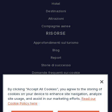
Hotel
Destinazioni
Attrazioni
Compagnie aeree
RISORSE
Approfondimenti sul turismo
Blog
Report
Storie di successo
Domande frequenti sui cookie
COMPAGNIA
By clicking “Accept All Cookies”, you agree to the storing of
Perché Sojern
cookies on your device to enhance site navigation, analyze
Collabora con noi
site usage, and assist in our marketing efforts.
Read our
Cookie Policy here
Opportunità di lavoro
Premere