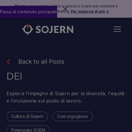
Stiamo crescendo:
Adara si unisce a Sojern per costruire il
Passa al contenuto principale
futuro del travel marketing.
Per saperne di più →
Back to all Posts
DEI
Esplora l'impegno di Sojern per la diversità, l'equità
e l'inclusione sul posto di lavoro.
Cultura di Sojern
Così orgoglioso
Potenziato SOEM