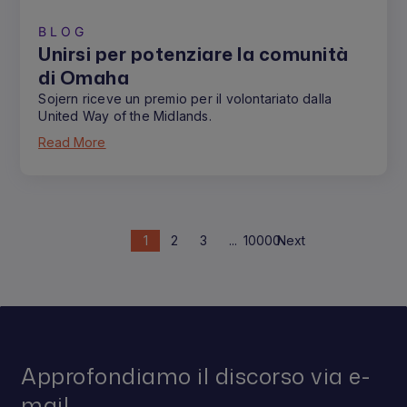
BLOG
Unirsi per potenziare la comunità
di Omaha
Sojern riceve un premio per il volontariato dalla
United Way of the Midlands.
Read More
1
2
3
...
10000
Next
Approfondiamo il discorso via e-
mail.