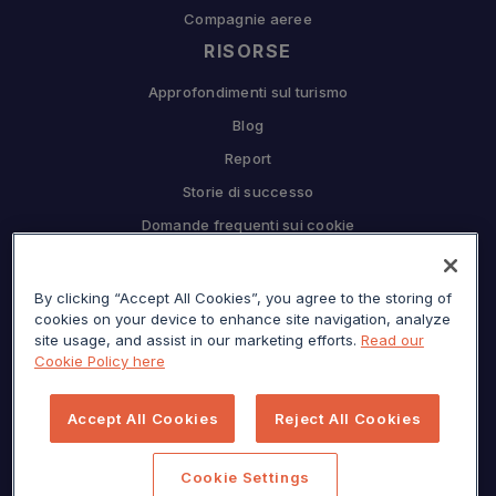
Compagnie aeree
RISORSE
Approfondimenti sul turismo
Blog
Report
Storie di successo
Domande frequenti sui cookie
COMPAGNIA
By clicking “Accept All Cookies”, you agree to the storing of
Perché Sojern
cookies on your device to enhance site navigation, analyze
Collabora con noi
site usage, and assist in our marketing efforts.
Read our
Cookie Policy here
Opportunità di lavoro
Premere
Accept All Cookies
Reject All Cookies
Centro per la privacy
Mappa del sito
Cookie Settings