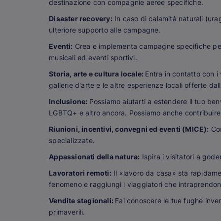
destinazione con compagnie aeree specifiche.
Disaster recovery:
In caso di calamità naturali (ura
ulteriore supporto alle campagne.
Eventi:
Crea e implementa campagne specifiche per 
musicali ed eventi sportivi.
Storia, arte e cultura locale:
Entra in contatto con i 
gallerie d'arte e le altre esperienze locali offerte da
Inclusione:
Possiamo aiutarti a estendere il tuo benv
LGBTQ+ e altro ancora. Possiamo anche contribuire a e
Riunioni, incentivi, convegni ed eventi (MICE):
Con
specializzate.
Appassionati della natura:
Ispira i visitatori a gode
Lavoratori remoti:
Il «lavoro da casa» sta rapidame
fenomeno e raggiungi i viaggiatori che intraprendono
Vendite stagionali:
Fai conoscere le tue fughe invern
primaverili.