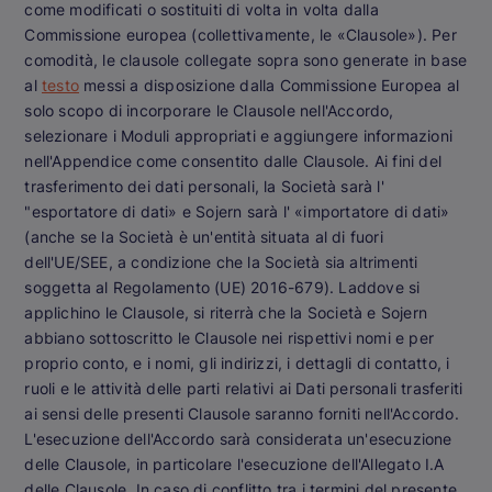
come modificati o sostituiti di volta in volta dalla
Commissione europea (collettivamente, le «Clausole»). Per
comodità, le clausole collegate sopra sono generate in base
al
testo
messi a disposizione dalla Commissione Europea al
solo scopo di incorporare le Clausole nell'Accordo,
selezionare i Moduli appropriati e aggiungere informazioni
nell'Appendice come consentito dalle Clausole. Ai fini del
trasferimento dei dati personali, la Società sarà l'
"esportatore di dati» e Sojern sarà l' «importatore di dati»
(anche se la Società è un'entità situata al di fuori
dell'UE/SEE, a condizione che la Società sia altrimenti
soggetta al Regolamento (UE) 2016-679). Laddove si
applichino le Clausole, si riterrà che la Società e Sojern
abbiano sottoscritto le Clausole nei rispettivi nomi e per
proprio conto, e i nomi, gli indirizzi, i dettagli di contatto, i
ruoli e le attività delle parti relativi ai Dati personali trasferiti
ai sensi delle presenti Clausole saranno forniti nell'Accordo.
L'esecuzione dell'Accordo sarà considerata un'esecuzione
delle Clausole, in particolare l'esecuzione dell'Allegato I.A
delle Clausole. In caso di conflitto tra i termini del presente