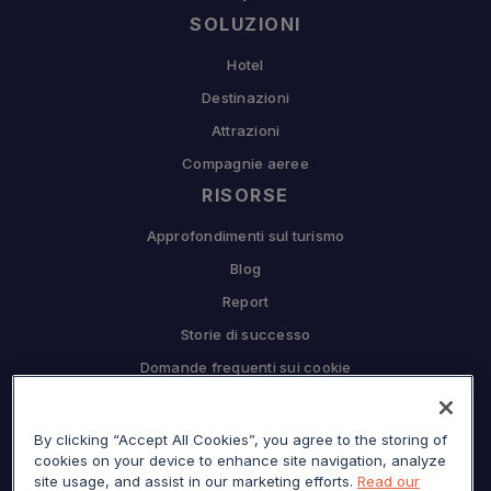
SOLUZIONI
Hotel
Destinazioni
Attrazioni
Compagnie aeree
RISORSE
Approfondimenti sul turismo
Blog
Report
Storie di successo
Domande frequenti sui cookie
COMPAGNIA
By clicking “Accept All Cookies”, you agree to the storing of
Perché Sojern
cookies on your device to enhance site navigation, analyze
Collabora con noi
site usage, and assist in our marketing efforts.
Read our