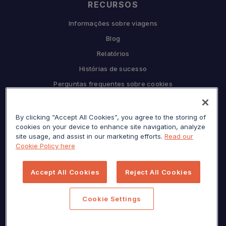
RECURSOS
Informações sobre viagens
Blog
Relatórios
Histórias de sucesso
Perguntas frequentes sobre cookies
COMPANHIA
By clicking “Accept All Cookies”, you agree to the storing of
Por que Sojern
cookies on your device to enhance site navigation, analyze
Seja nosso parceiro
site usage, and assist in our marketing efforts.
Read our
Cookie Policy here
Carreiras
Prensa
Accept All Cookies
Reject All Cookies
Centro de privacidade
Mapa do site
Cookie Settings