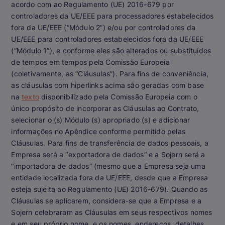
acordo com ao Regulamento (UE) 2016-679 por
controladores da UE/EEE para processadores estabelecidos
fora da UE/EEE (“Módulo 2”) e/ou por controladores da
UE/EEE para controladores estabelecidos fora da UE/EEE
(“Módulo 1”), e conforme eles são alterados ou substituídos
de tempos em tempos pela Comissão Europeia
(coletivamente, as “Cláusulas”). Para fins de conveniência,
as cláusulas com hiperlinks acima são geradas com base
na
texto
disponibilizado pela Comissão Europeia com o
único propósito de incorporar as Cláusulas ao Contrato,
selecionar o (s) Módulo (s) apropriado (s) e adicionar
informações no Apêndice conforme permitido pelas
Cláusulas. Para fins de transferência de dados pessoais, a
Empresa será a “exportadora de dados” e a Sojern será a
“importadora de dados” (mesmo que a Empresa seja uma
entidade localizada fora da UE/EEE, desde que a Empresa
esteja sujeita ao Regulamento (UE) 2016-679). Quando as
Cláusulas se aplicarem, considera-se que a Empresa e a
Sojern celebraram as Cláusulas em seus respectivos nomes
e em seu próprio nome, e os nomes, endereços, detalhes