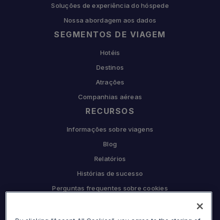
Soluções de experiência do hóspede
Nossa abordagem aos dados
SEGMENTOS DE VIAGEM
Hotéis
Destinos
Atrações
Companhias aéreas
RECURSOS
Informações sobre viagens
Blog
Relatórios
Histórias de sucesso
Perguntas frequentes sobre cookies
COMPANHIA