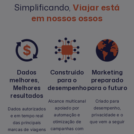
Simplificando,
Viajar está
em nossos ossos
Dados
Construído
Marketing
melhores,
para o
preparado
Melhores
desempenho
para o futuro
resultados
Alcance multicanal
Criado para
apoiado por
desempenho,
Dados autorizados
automação e
privacidade e o
e em tempo real
otimização de
que vem a seguir
das principais
campanhas com
marcas de viagens