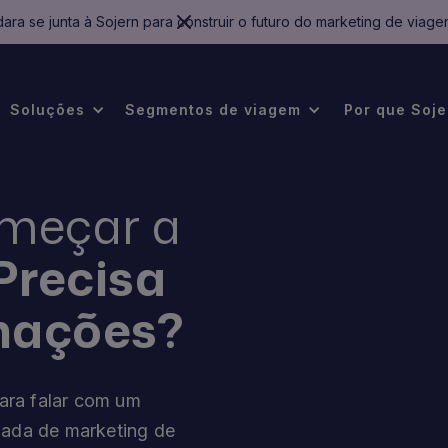
ara se junta à Sojern para construir o futuro do marketing de viage
Soluções
Segmentos de viagem
Por que Soje
omeçar a
Precisa
mações?
ara falar com um
nada de marketing de