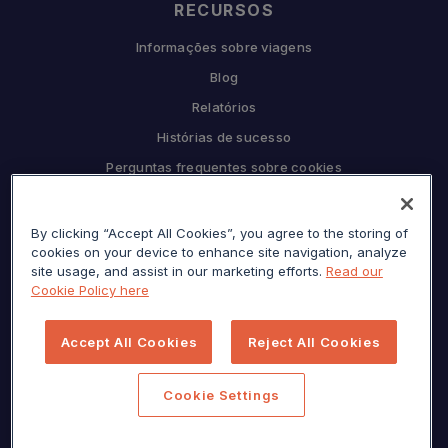
RECURSOS
Informações sobre viagens
Blog
Relatórios
Histórias de sucesso
Perguntas frequentes sobre cookies
COMPANHIA
Por que Sojern
By clicking “Accept All Cookies”, you agree to the storing of
cookies on your device to enhance site navigation, analyze
Seja nosso parceiro
site usage, and assist in our marketing efforts.
Read our
Cookie Policy here
Carreiras
Prensa
Accept All Cookies
Reject All Cookies
Centro de privacidade
Mapa do site
Cookie Settings