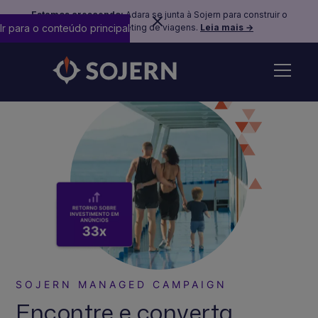
Estamos crescendo:
Adara se junta à Sojern para construir o
Ir para o conteúdo principal
futuro do marketing de viagens.
Leia mais →
SOJERN MANAGED CAMPAIGN
Encontre e converta