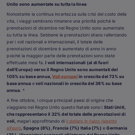
Unito sono aumentate su tutta la linea
Nonostante la continua incertezza sulla crisi del costo della
vita, i viaggi sembrano rimanere una priorità poiché le
prenotazioni di dicembre nel Regno Unito sono aumentate
su tutta la linea. Sebbene le prenotazioni stiano rallentando
per i voli nazionali e internazionali, il totale delle
prenotazioni di dicembre è aumentato di anno in anno
poiché la maggior parte delle prenotazioni sono state
effettuate mesi fa.
I voli internazionali (al di fuori
dell'Europa) verso il Regno Unito sono aumentati del
105% su base annua,
Voli europei
in crescita del 73% su
base annua
e
voli nazionali in crescita del 38% su base
annua
. *
A fine ottobre, i cinque principali paesi di origine che
viaggiano nel Regno Unito questo Natale sono i
Stati Uniti,
che rappresentano il 32% del totale delle prenotazioni di
voli,
magari approfittando di
il dollaro in rialzo rispetto
all'euro
, Spagna (8%), Francia (7%) Italia (7%)
e
Germania
(7%)
.
Viaggiatori nazionali all'interno del Regno Unito