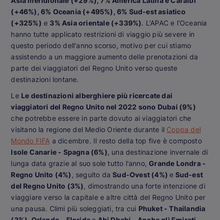
Asia meridionale (+29%), 7% America Latina e Caraibi
(+46%), 6% Oceania (+495%), 6% Sud-est asiatico
(+325%)
e
3% Asia orientale (+339%)
. L'APAC e l'Oceania
hanno tutte applicato restrizioni di viaggio più severe in
questo periodo dell'anno scorso, motivo per cui stiamo
assistendo a un maggiore aumento delle prenotazioni da
parte dei viaggiatori del Regno Unito verso queste
destinazioni lontane.
Le
Le destinazioni alberghiere più ricercate dai
viaggiatori del Regno Unito nel 2022 sono Dubai (9%)
che potrebbe essere in parte dovuto ai viaggiatori che
visitano la regione del Medio Oriente durante il
Coppa del
Mondo FIFA
a dicembre. Il resto della top five è composto
Isole Canarie - Spagna (6%)
, una destinazione invernale di
lunga data grazie al suo sole tutto l'anno,
Grande Londra -
Regno Unito (4%)
, seguito da
Sud-Ovest (4%)
e
Sud-est
del Regno Unito (3%)
, dimostrando una forte intenzione di
viaggiare verso la capitale e altre città del Regno Unito per
una pausa. Climi più soleggiati, tra cui
Phuket - Thailandia
(3%), Orlando - Florida
e
Abi Dhabi - Anche gli Emirati