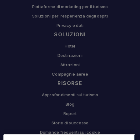
Piattaforma di marketing per il turismo
Soluzioni per l'esperienza degli ospiti
Privacy e dati
SOLUZIONI
Hotel
Destinazioni
Attrazioni
Compagnie aeree
RISORSE
Approfondimenti sul turismo
Blog
Report
Storie di successo
Domande frequenti sui cookie