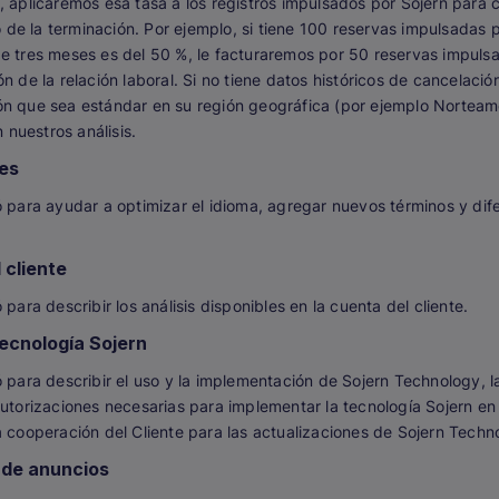
, aplicaremos esa tasa a los registros impulsados por Sojern para c
e la terminación. Por ejemplo, si tiene 100 reservas impulsadas 
e tres meses es del 50 %, le facturaremos por 50 reservas impulsa
n de la relación laboral. Si no tiene datos históricos de cancelació
ón que sea estándar en su región geográfica (por ejemplo Norteamé
nuestros análisis.
nes
ó para ayudar a optimizar el idioma, agregar nuevos términos y dife
 cliente
 para describir los análisis disponibles en la cuenta del cliente.
tecnología Sojern
ó para describir el uso y la implementación de Sojern Technology, l
autorizaciones necesarias para implementar la tecnología Sojern en 
a cooperación del Cliente para las actualizaciones de Sojern Techn
 de anuncios