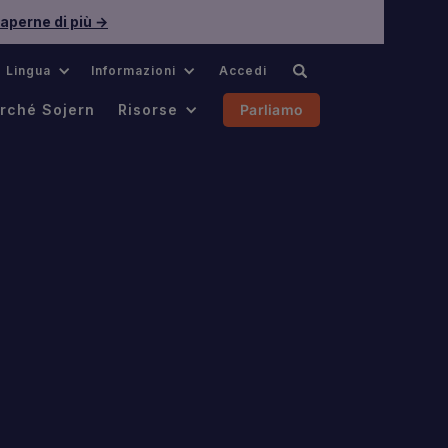
aperne di più →
Lingua
Informazioni
Accedi
rché Sojern
Risorse
Parliamo