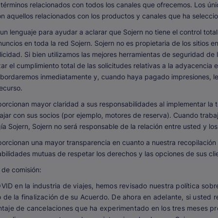
os términos relacionados con todos los canales que ofrecemos. Los ún
on aquellos relacionados con los productos y canales que ha selecci
 lenguaje para ayudar a aclarar que Sojern no tiene el control tota
uncios en toda la red Sojern. Sojern no es propietaria de los sitios e
icidad. Si bien utilizamos las mejores herramientas de seguridad de 
 el cumplimiento total de las solicitudes relativas a la adyacencia e
s abordaremos inmediatamente y, cuando haya pagado impresiones, l
ecurso.
orcionan mayor claridad a sus responsabilidades al implementar la t
abajar con sus socios (por ejemplo, motores de reserva). Cuando traba
ogía Sojern, Sojern no será responsable de la relación entre usted y los
orcionan una mayor transparencia en cuanto a nuestra recopilación 
bilidades mutuas de respetar los derechos y las opciones de sus clie
s de comisión
:
ID en la industria de viajes, hemos revisado nuestra política sob
e la finalización de su Acuerdo. De ahora en adelante, si usted 
ntaje de cancelaciones que ha experimentado en los tres meses pre