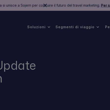
 si unisce a Sojern per costruire il futuro del travel marketing.
Per s
.
Soluzioni
Segmenti di viaggio
Pe
Update
h