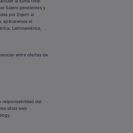
alcular la suma total
por Sojern pendientes y
das por Sojern al
n, aplicaremos el
rica, Latinoamérica,
renciar entre ofertas de
a responsabilidad del
los sitios web
ology.