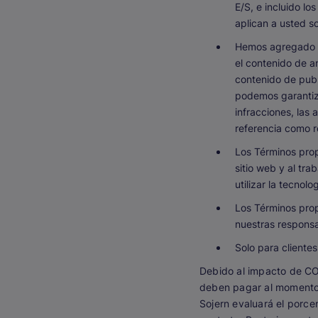
E/S, e incluido l
aplican a usted s
Hemos agregado un
el contenido de an
contenido de publ
podemos garantizar
infracciones, la
referencia como r
Los Términos prop
sitio web y al tr
utilizar la tecnol
Los Términos prop
nuestras responsa
Solo para cliente
Debido al impacto de COV
deben pagar al momento d
Sojern evaluará el porce