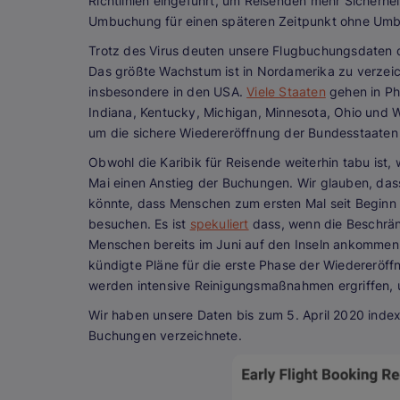
Richtlinien eingeführt, um Reisenden mehr Sicherhei
Umbuchung für einen späteren Zeitpunkt ohne Um
Trotz des Virus deuten unsere Flugbuchungsdaten 
Das größte Wachstum ist in Nordamerika zu verzei
insbesondere in den USA.
Viele Staaten
gehen in Ph
Indiana, Kentucky, Michigan, Minnesota, Ohio und
um die sichere Wiedereröffnung der Bundesstaaten 
Obwohl die Karibik für Reisende weiterhin tabu ist,
Mai einen Anstieg der Buchungen. Wir glauben, das
könnte, dass Menschen zum ersten Mal seit Beginn
besuchen. Es ist
spekuliert
dass, wenn die Beschränk
Menschen bereits im Juni auf den Inseln ankommen w
kündigte Pläne für die erste Phase der Wiedereröff
werden intensive Reinigungsmaßnahmen ergriffen, u
Wir haben unsere Daten bis zum 5. April 2020 index
Buchungen verzeichnete.