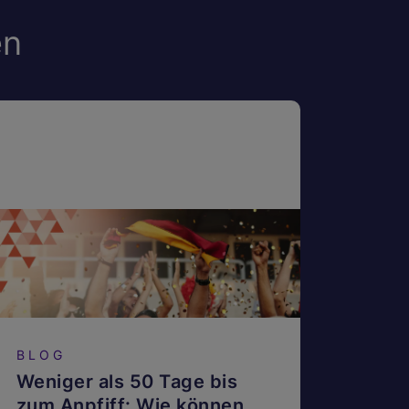
en
BLOG
Weniger als 50 Tage bis
zum Anpfiff: Wie können