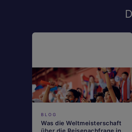
D
BLOG
Was die Weltmeisterschaft
über die Reisenachfrage in