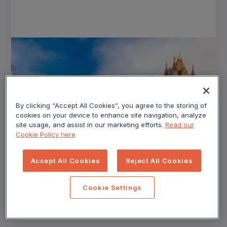
By clicking “Accept All Cookies”, you agree to the storing of
cookies on your device to enhance site navigation, analyze
site usage, and assist in our marketing efforts.
Read our
BLOG
Cookie Policy here
Europäische Reiseziele sind in
diesem Sommer bei Weltreisenden
Accept All Cookies
Reject All Cookies
beliebt
Informieren Sie sich über die neuesten europäischen
Sommerreisetrends 2023.
Cookie Settings
Read More