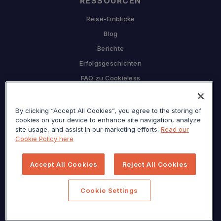
RESSOURCEN
Reise-Einblicke
Blog
Berichte
Erfolgsgeschichten
FAQ zu Cookieless
UNTERNEHMEN
By clicking “Accept All Cookies”, you agree to the storing of
Warum Sojern
cookies on your device to enhance site navigation, analyze
Partnerschaft mit uns
site usage, and assist in our marketing efforts.
Read our
Cookie Policy here
Karriere
Presse
Accept All Cookies
Reject All Cookies
Datenschutzzentrum
Seitenverzeichnis
Cookie Settings