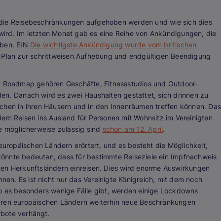
 die Reisebeschränkungen aufgehoben werden und wie sich dies
ird. Im letzten Monat gab es eine Reihe von Ankündigungen, die
aben. EIN
Die wichtigste Ankündigung wurde vom britischen
in Plan zur schrittweisen Aufhebung und endgültigen Beendigung
ut Roadmap gehören Geschäfte, Fitnessstudios und Outdoor-
en. Danach wird es zwei Haushalten gestattet, sich drinnen zu
schen in ihren Häusern und in den Innenräumen treffen können. Das
em Reisen ins Ausland für Personen mit Wohnsitz im Vereinigten
ge möglicherweise zulässig sind
schon am 12. April
.
uropäischen Ländern erörtert, und es besteht die Möglichkeit,
önnte bedeuten, dass für bestimmte Reiseziele ein Impfnachweis
nen Herkunftsländern einreisen. Dies wird enorme Auswirkungen
n. Es ist nicht nur das Vereinigte Königreich, mit dem noch
wo es besonders wenige Fälle gibt, werden einige Lockdowns
deren europäischen Ländern weiterhin neue Beschränkungen
rbote verhängt.