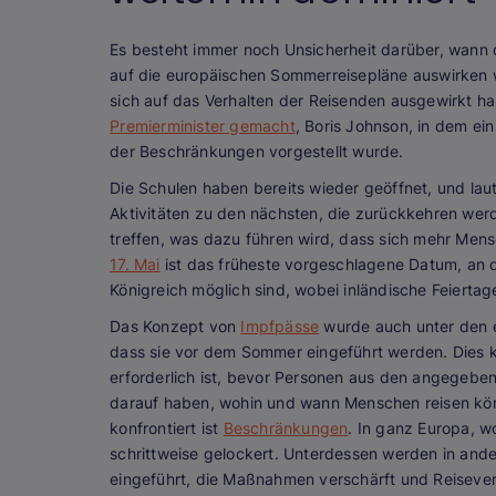
Es besteht immer noch Unsicherheit darüber, wann
auf die europäischen Sommerreisepläne auswirken w
sich auf das Verhalten der Reisenden ausgewirkt h
Premierminister gemacht
, Boris Johnson, in dem e
der Beschränkungen vorgestellt wurde.
Die Schulen haben bereits wieder geöffnet, und la
Aktivitäten zu den nächsten, die zurückkehren werd
treffen, was dazu führen wird, dass sich mehr Men
17. Mai
ist das früheste vorgeschlagene Datum, an d
Königreich möglich sind, wobei inländische Feierta
Das Konzept von
Impfpässe
wurde auch unter den e
dass sie vor dem Sommer eingeführt werden. Dies k
erforderlich ist, bevor Personen aus den angegebe
darauf haben, wohin und wann Menschen reisen könne
konfrontiert ist
Beschränkungen
. In ganz Europa, 
schrittweise gelockert. Unterdessen werden in an
eingeführt, die Maßnahmen verschärft und Reiseve