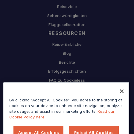
Reiseziele
Sehenswürdigkeiten
Fluggesellschaften
RESSOURCEN
Reise-Einblicke
Blog
Berichte
Erfolgsgeschichten
FAQ zu Cookieless
UNTERNEHMEN
By clicking “Accept All Cookies”, you agree to the storing of
Warum Sojern
cookies on your device to enhance site navigation, analyze
Partnerschaft mit uns
site usage, and assist in our marketing efforts.
Read our
Cookie Policy here
Karriere
Presse
Accept All Cookies
Reject All Cookies