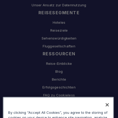
Unser Ansatz zur Datennutzung
REISESEGMENTE
Hoteles
Reiseziele
Sehenswürdigkeiten
Fluggesellschaften
RESSOURCEN
Reise-Einblicke
Blog
Berichte
Erfolgsgeschichten
FAQ zu Cookieless
UNTERNEHMEN
Warum Sojern
By clicking “Accept All Cookies”, you agree to the storing of
cookies on your device to enhance site navigation, analyze