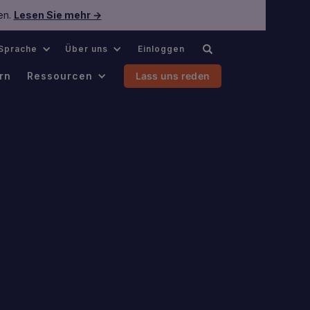
en.
Lesen Sie mehr →
Sprache
Über uns
Einloggen
rn
Ressourcen
Lass uns reden