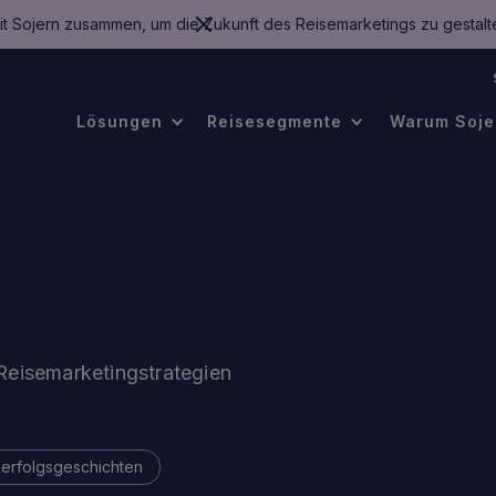
mit Sojern zusammen, um die Zukunft des Reisemarketings zu gestalt
.
Lösungen
Reisesegmente
Warum Soje
Reisemarketingstrategien
erfolgsgeschichten