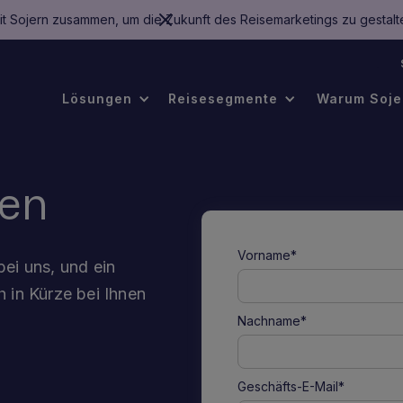
mit Sojern zusammen, um die Zukunft des Reisemarketings zu gestalt
.
Lösungen
Reisesegmente
Warum Soje
ten
Vorname*
ei uns, und ein
 in Kürze bei Ihnen
Nachname*
Geschäfts-E-Mail*