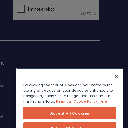
EN
© Sojern 2026 | Alle Rechte vorbehalten
By clicking “Accept All Cookies”, you agree to the
uns
storing of cookies on your device to enhance site
navigation, analyze site usage, and assist in our
Nutzungsbedingungen
marketing efforts.
Read our Cookie Policy here
Hinweis zur Datenerhebung in Kalifornien
Your privacy options
Accept All Cookies
um