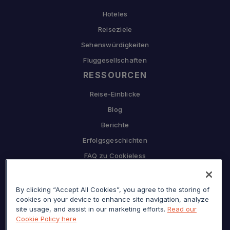
Hoteles
Reiseziele
Sehenswürdigkeiten
Fluggesellschaften
RESSOURCEN
Reise-Einblicke
Blog
Berichte
Erfolgsgeschichten
FAQ zu Cookieless
UNTERNEHMEN
By clicking “Accept All Cookies”, you agree to the storing of
Warum Sojern
cookies on your device to enhance site navigation, analyze
Partnerschaft mit uns
site usage, and assist in our marketing efforts.
Read our
Cookie Policy here
Karriere