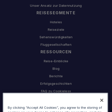
Unser Ansatz zur Datennutzung
REISESEGMENTE
Hoteles
Reiseziele
Sehenswürdigkeiten
Fluggesellschaften
RESSOURCEN
Reise-Einblicke
Blog
Berichte
Erfolgsgeschichten
FAQ zu Cookieless
UNTERNEHMEN
By clicking “Accept All Cookies”, you agree to the storing of
Warum Sojern