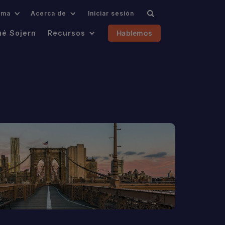
oma
Acerca de
Iniciar sesión
ué Sojern
Recursos
Hablemos