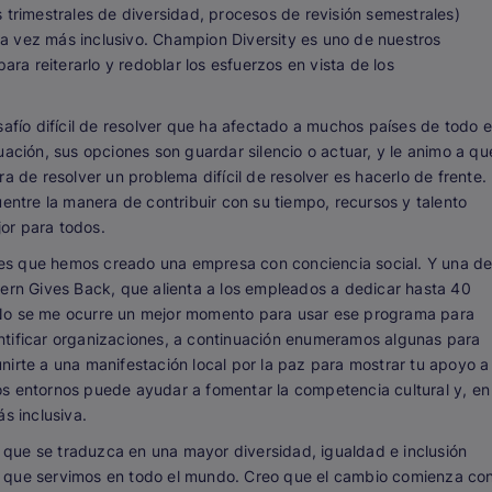
 trimestrales de diversidad, procesos de revisión semestrales)
a vez más inclusivo. Champion Diversity es uno de nuestros
a reiterarlo y redoblar los esfuerzos en vista de los
safío difícil de resolver que ha afectado a muchos países de todo e
uación, sus opciones son guardar silencio o actuar, y le animo a qu
a de resolver un problema difícil de resolver es hacerlo de frente.
uentre la manera de contribuir con su tiempo, recursos y talento
jor para
todos
.
es que hemos creado una empresa con conciencia social. Y una d
jern Gives Back, que alienta a los empleados a dedicar hasta 40
 No se me ocurre un mejor momento para usar ese programa para
ntificar organizaciones, a continuación enumeramos algunas para
nirte a una manifestación local por la paz para mostrar tu apoyo a
rsos entornos puede ayudar a fomentar la competencia cultural y, en
s inclusiva.
que se traduzca en una mayor diversidad, igualdad e inclusión
s que servimos en todo el mundo. Creo que el cambio comienza co