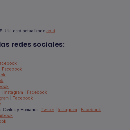
E. UU. está actualizado
aquí
.
as redes sociales:
acebook
|
Facebook
ook
ok
book
r
|
Instagram
|
Facebook
agram
|
Facebook
k
s Civiles y Humanos:
Twitter
|
Instagram
|
Facebook
cebook
ook