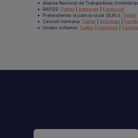
Alianza Nacional de Trabajadoras Doméstica
RAÍCES:
Twitter
|
Instagram
|
Facebook
Pretendiendo la justicia racial (SURJ):
Twitter
Canción hermana:
Twitter
|
Instagram
|
Faceb
Unidos soñamos:
Twitter
|
Instagram
|
Faceb