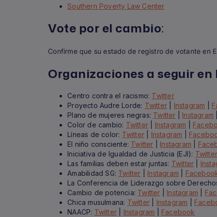
Southern Poverty Law Center
Vote por el cambio
:
Confirme que su estado de registro de votante en E
Organizaciones a seguir en l
Centro contra el racismo:
Twitter
Proyecto Audre Lorde:
Twitter
|
Instagram
|
F
Plano de mujeres negras:
Twitter
|
Instagram
Color de cambio:
Twitter
|
Instagram
|
Faceb
Líneas de color:
Twitter
|
Instagram
|
Facebo
El niño consciente:
Twitter
|
Instagram
|
Face
Iniciativa de Igualdad de Justicia (EJI):
Twitte
Las familias deben estar juntas:
Twitter
|
Inst
Amabilidad SG:
Twitter
|
Instagram
|
Faceboo
La Conferencia de Liderazgo sobre Derecho
Cambio de potencia:
Twitter
|
Instagram
|
Fa
Chica musulmana:
Twitter
|
Instagram
|
Faceb
NAACP:
Twitter
|
Instagram
|
Facebook