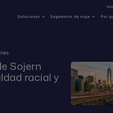
.
Idi
Soluciones
Segmentos de viaje
Por q
ones
de Sojern
ldad racial y