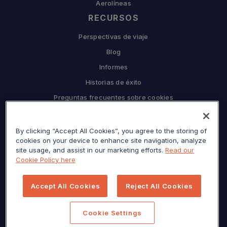
Aerolíneas
RECURSOS
Perspectivas de viaje
Blog
Informes
Historias de éxito
Preguntas frecuentes sobre cookies
EMPRESA
By clicking “Accept All Cookies”, you agree to the storing of
Por qué Sojern
cookies on your device to enhance site navigation, analyze
Asóciese con nosotros
site usage, and assist in our marketing efforts.
Read our
Cookie Policy here
Carreras
Prensa
Accept All Cookies
Reject All Cookies
Centro de privacidad
Mapa del sitio
Cookie Settings