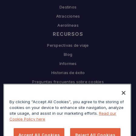
Destinos
Atracciones
Aerolíneas
RECURSOS
Perspectivas de viaje
Blog
Informes
Historias de éxito
Preguntas frecuentes sobre cookies
EMPRESA
By clicking “Accept All Cookies”, you agree to the storing of
Por qué Sojern
cookies on your device to enhance site navigation, analyze
Asóciese con nosotros
site usage, and assist in our marketing efforts.
Read our
Cookie Policy here
Carreras
Prensa
Accept All Cookies
Reject All Cookies