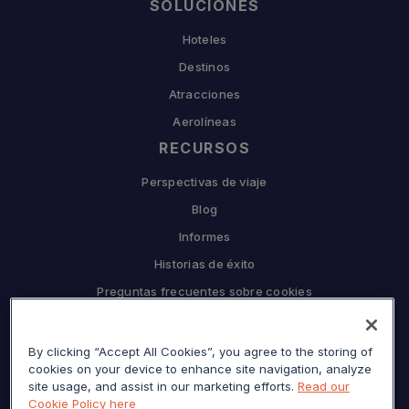
SOLUCIONES
Hoteles
Destinos
Atracciones
Aerolíneas
RECURSOS
Perspectivas de viaje
Blog
Informes
Historias de éxito
Preguntas frecuentes sobre cookies
EMPRESA
By clicking “Accept All Cookies”, you agree to the storing of
Por qué Sojern
cookies on your device to enhance site navigation, analyze
Asóciese con nosotros
site usage, and assist in our marketing efforts.
Read our
Cookie Policy here
Carreras