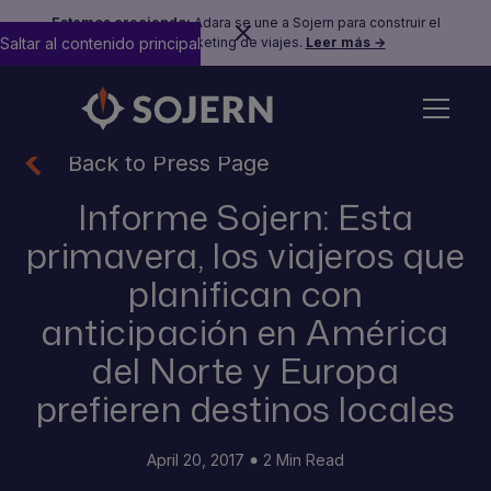
Estamos creciendo:
Adara se une a Sojern para construir el
Saltar al contenido principal
futuro del marketing de viajes.
Leer más →
Back to Press Page
Informe Sojern: Esta
primavera, los viajeros que
planifican con
anticipación en América
del Norte y Europa
prefieren destinos locales
April 20, 2017
2 Min Read