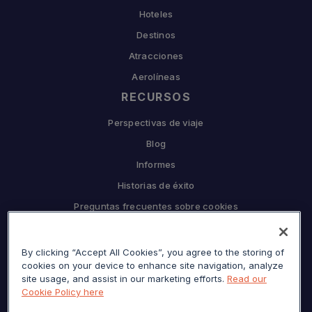
Hoteles
Destinos
Atracciones
Aerolíneas
RECURSOS
Perspectivas de viaje
Blog
Informes
Historias de éxito
Preguntas frecuentes sobre cookies
EMPRESA
By clicking “Accept All Cookies”, you agree to the storing of
Por qué Sojern
cookies on your device to enhance site navigation, analyze
Asóciese con nosotros
site usage, and assist in our marketing efforts.
Read our
Cookie Policy here
Carreras