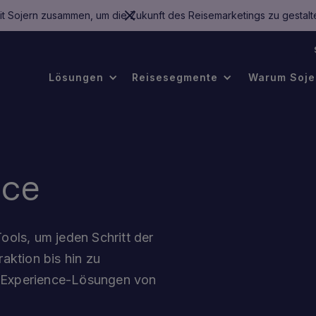
mit Sojern zusammen, um die Zukunft des Reisemarketings zu gestalt
.
Lösungen
Reisesegmente
Warum Soje
nce
ools, um jeden Schritt der
raktion bis hin zu
t Experience-Lösungen von