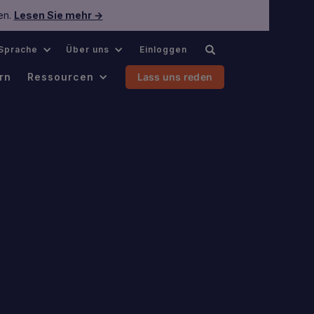
en.
Lesen Sie mehr →
Sprache
Über uns
Einloggen
rn
Ressourcen
Lass uns reden