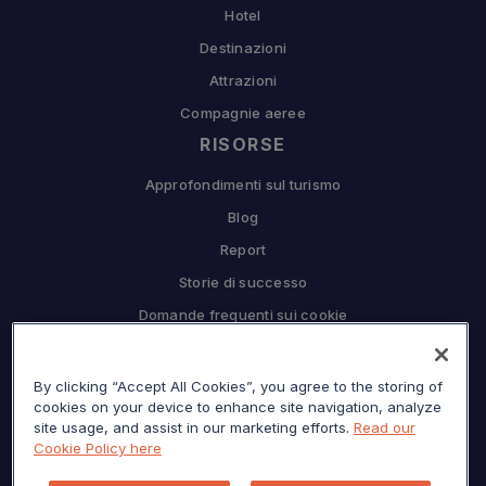
Hotel
Destinazioni
Attrazioni
Compagnie aeree
RISORSE
Approfondimenti sul turismo
Blog
Report
Storie di successo
Domande frequenti sui cookie
COMPAGNIA
By clicking “Accept All Cookies”, you agree to the storing of
Perché Sojern
cookies on your device to enhance site navigation, analyze
Collabora con noi
site usage, and assist in our marketing efforts.
Read our
Cookie Policy here
Opportunità di lavoro
Premere