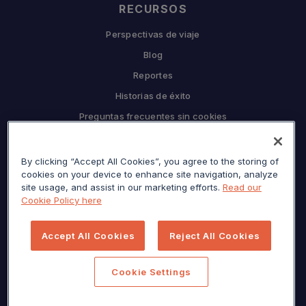
RECURSOS
Perspectivas de viaje
Blog
Reportes
Historias de éxito
Preguntas frecuentes sin cookies
EMPRESA
Por qué Sojern
By clicking “Accept All Cookies”, you agree to the storing of
cookies on your device to enhance site navigation, analyze
Asóciate con nosotros
site usage, and assist in our marketing efforts.
Read our
Cookie Policy here
Carreras
Prensa
Accept All Cookies
Reject All Cookies
Centro de privacidad
Mapa del sitio
Cookie Settings