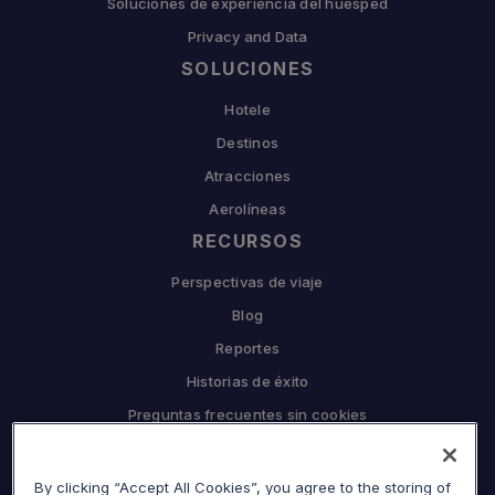
Soluciones de experiencia del huésped
Privacy and Data
SOLUCIONES
Hotele
Destinos
Atracciones
Aerolíneas
RECURSOS
Perspectivas de viaje
Blog
Reportes
Historias de éxito
Preguntas frecuentes sin cookies
EMPRESA
By clicking “Accept All Cookies”, you agree to the storing of
Por qué Sojern