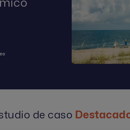
ómico
deo
studio de caso
Destacad