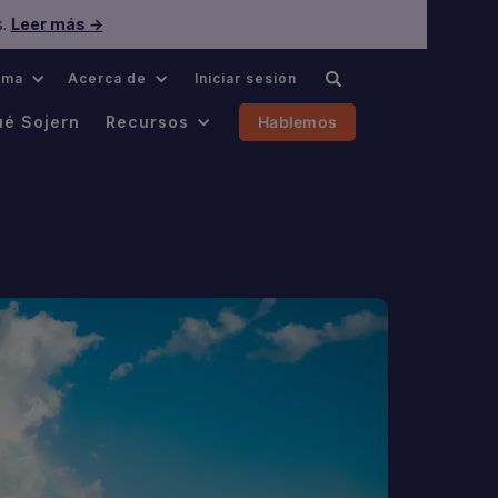
s.
Leer más →
oma
Acerca de
Iniciar sesión
ué Sojern
Recursos
Hablemos