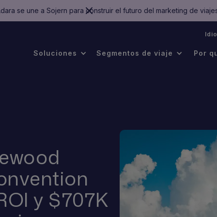
dara se une a Sojern para construir el futuro del marketing de viaje
.
Idi
Soluciones
Segmentos de viaje
Por q
lewood
onvention
 ROI y $707K