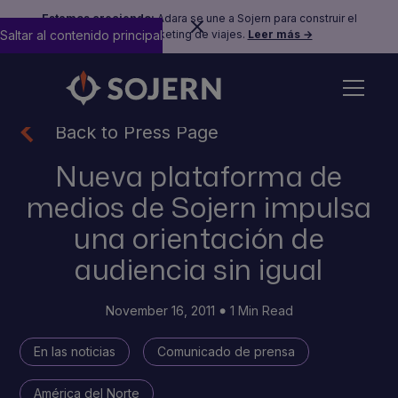
Estamos creciendo:
Adara se une a Sojern para construir el
Saltar al contenido principal
futuro del marketing de viajes.
Leer más →
Back to Press Page
Nueva plataforma de
medios de Sojern impulsa
una orientación de
audiencia sin igual
November 16, 2011
1 Min Read
En las noticias
Comunicado de prensa
América del Norte