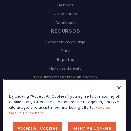
Destinos
Atracciones
Aerolíneas
RECURSOS
Perspectivas de viaje
Blog
Reportes
Historias de éxito
Preguntas frecuentes sin cookies
EMPRESA
By clicking “Accept All Cookies”, you agree to the storing of
Por qué Sojern
cookies on your device to enhance site navigation, analyze
Asóciate con nosotros
site usage, and assist in our marketing efforts.
Read our
Cookie Policy here
Carreras
Prensa
Accept All Cookies
Reject All Cookies