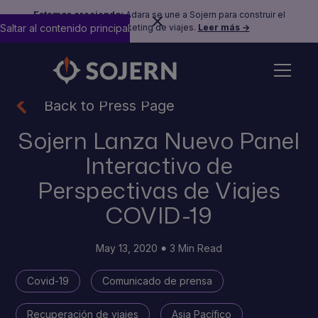
Estamos creciendo:
Adara se une a Sojern para construir el
Saltar al contenido principal
futuro del marketing de viajes.
Leer más →
Back to Press Page
Sojern Lanza Nuevo Panel
Interactivo de
Perspectivas de Viajes
COVID-19
May 13, 2020
3 Min Read
Covid-19
Comunicado de prensa
Recuperación de viajes
Asia Pacífico