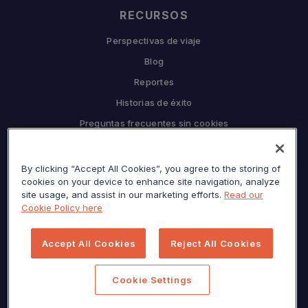
RECURSOS
Perspectivas de viaje
Blog
Reportes
Historias de éxito
Preguntas frecuentes sin cookies
EMPRESA
By clicking “Accept All Cookies”, you agree to the storing of
Por qué Sojern
cookies on your device to enhance site navigation, analyze
Asóciate con nosotros
site usage, and assist in our marketing efforts.
Read our
Cookie Policy here
Carreras
Prensa
Accept All Cookies
Reject All Cookies
Centro de privacidad
Mapa del sitio
Cookie Settings