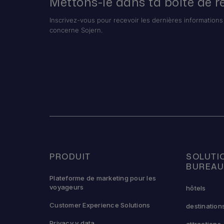
Mettons-le dans ta boîte de r
Inscrivez-vous pour recevoir les dernières informations 
concerne Sojern.
PRODUIT
SOLUTI
BUREA
Plateforme de marketing pour les
voyageurs
hôtels
Customer Experience Solutions
destination
Privacy y data