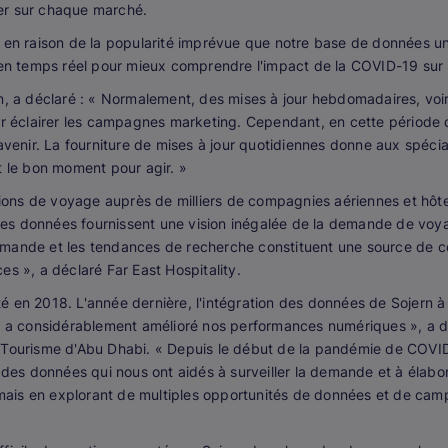
er sur chaque marché.
c en raison de la popularité imprévue que notre base de données u
n temps réel pour mieux comprendre l'impact de la COVID-19 sur 
n, a déclaré : « Normalement, des mises à jour hebdomadaires, voi
éclairer les campagnes marketing. Cependant, en cette période d
avenir. La fourniture de mises à jour quotidiennes donne aux spécial
t le bon moment pour agir. »
tions de voyage auprès de milliers de compagnies aériennes et hôtel
es données fournissent une vision inégalée de la demande de voya
emande et les tendances de recherche constituent une source de c
s », a déclaré Far East Hospitality.
é en 2018. L'année dernière, l'intégration des données de Sojern 
a considérablement amélioré nos performances numériques », a d
 Tourisme d'Abu Dhabi. « Depuis le début de la pandémie de COVID
t des données qui nous ont aidés à surveiller la demande et à élabo
 jamais en explorant de multiples opportunités de données et de 