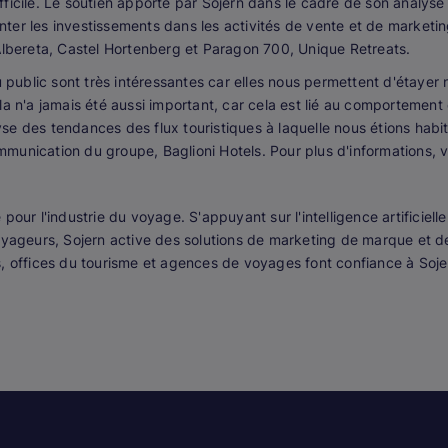
ficile. Le soutien apporté par Sojern dans le cadre de son analyse
er les investissements dans les activités de vente et de marketing
 Albereta, Castel Hortenberg et Paragon 700, Unique Retreats.
u public sont très intéressantes car elles nous permettent d'étayer
a n'a jamais été aussi important, car cela est lié au comportement 
e des tendances des flux touristiques à laquelle nous étions habit
munication du groupe, Baglioni Hotels. Pour plus d'informations, v
our l'industrie du voyage. S'appuyant sur l'intelligence artificiel
voyageurs, Sojern active des solutions de marketing de marque et d
, offices du tourisme et agences de voyages font confiance à Soje