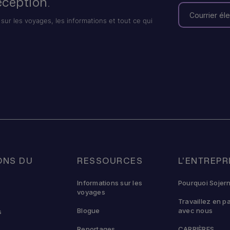
éception.
sur les voyages, les informations et tout ce qui
ONS DU
RESSOURCES
L'ENTREPR
U
Informations sur les
Pourquoi Sojer
voyages
Travaillez en p
Blogue
avec nous
s
Reportages
CARRIÈRES