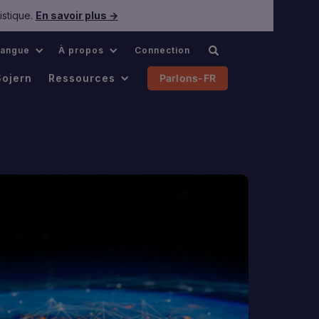
istique.
En savoir plus →
Langue
À propos
Connection
Sojern
Ressources
Parlons-FR