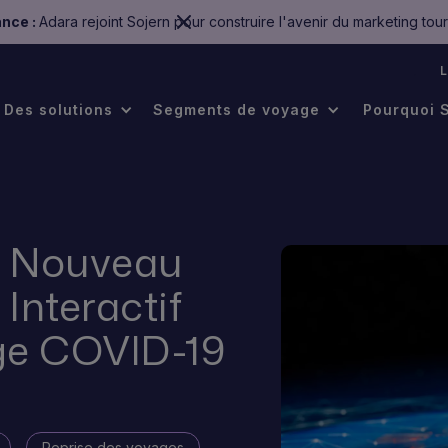
nce :
Adara rejoint Sojern pour construire l'avenir du marketing tour
.
Des solutions
Segments de voyage
Pourquoi 
n Nouveau
Interactif
ge COVID-19
Reprise des voyages