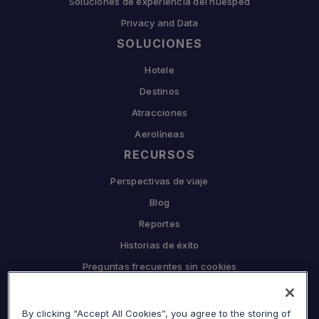
Soluciones de experiencia del huésped
Privacy and Data
SOLUCIONES
Hotele
Destinos
Atracciones
Aerolíneas
RECURSOS
Perspectivas de viaje
Blog
Reportes
Historias de éxito
Preguntas frecuentes sin cookies
EMPRESA
By clicking “Accept All Cookies”, you agree to the storing of
Por qué Sojern