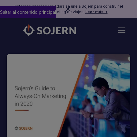
Estamos creciendo:
Adara se une a Sojern para construir el
Saltar al contenido principal
futuro del marketing de viajes.
Leer más →