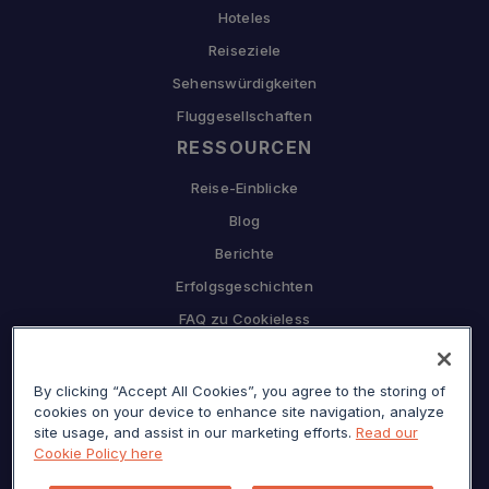
Hoteles
Reiseziele
Sehenswürdigkeiten
Fluggesellschaften
RESSOURCEN
Reise-Einblicke
Blog
Berichte
Erfolgsgeschichten
FAQ zu Cookieless
UNTERNEHMEN
By clicking “Accept All Cookies”, you agree to the storing of
Warum Sojern
cookies on your device to enhance site navigation, analyze
Partnerschaft mit uns
site usage, and assist in our marketing efforts.
Read our
Cookie Policy here
Karriere